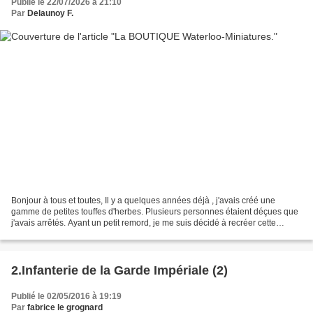
Publié le 22/07/2026 à 21:10
Par
Delaunoy F.
Bonjour à tous et toutes, Il y a quelques années déjà , j'avais créé une
gamme de petites touffes d'herbes. Plusieurs personnes étaient déçues que
j'avais arrêtés. Ayant un petit remord, je me suis décidé à recréer cette
gamme et même d'élargir celle...
2.Infanterie de la Garde Impériale (2)
Publié le 02/05/2016 à 19:19
Par
fabrice le grognard