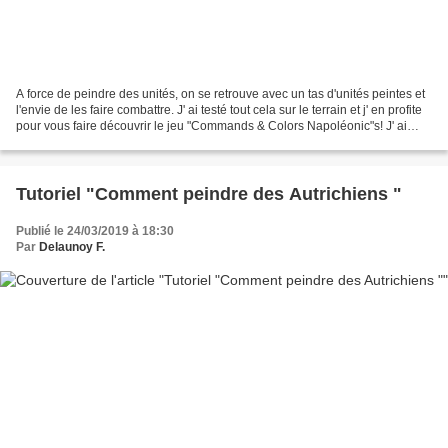
A force de peindre des unités, on se retrouve avec un tas d'unités peintes et
l'envie de les faire combattre. J' ai testé tout cela sur le terrain et j' en profite
pour vous faire découvrir le jeu "Commands & Colors Napoléonic"s! J' ai
ainsi apporté quelques...
Tutoriel "Comment peindre des Autrichiens "
Publié le 24/03/2019 à 18:30
Par
Delaunoy F.