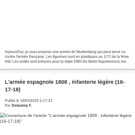
Aujourd'hui, je vous propose une armée de Wurtemberg qui peut servir ou
contre l'armée française. Les figurines sont en plastiques au 1/72 de la firme
Hät. Les unités sont prévues pour la règle DBN De Bellis Napoleonicis mais
elles peuvent être utilisées...
L'armée espagnole 1808 , infanterie légère (16-
17-18)
Publié le 10/03/2025 à 17:23
Par
Delaunoy F.