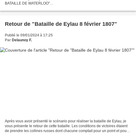
BATAILLE DE WATERLOO"
http://https://www.facebook.com/groups/lesgardiensduchampdebatailledewat
erloo/ Le SAMEDI 24...
Retour de "Bataille de Eylau 8 février 1807"
Publié le 09/01/2024 à 17:25
Par
Delaunoy F.
Après vous avoir présenté le scénario pour réaliser la bataille de Eylau, je
vous présente le retour de cette bataille. Les conditions de victoires étaient
de prendre les collines russes dont chacune comptait pour un point et pour
les russes de posséder...