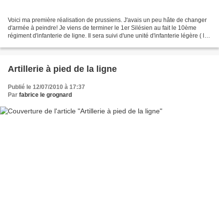
Voici ma première réalisation de prussiens. J'avais un peu hâte de changer
d'armée à peindre! Je viens de terminer le 1er Silésien au fait le 10ème
régiment d'infanterie de ligne. Il sera suivi d'une unité d'infanterie légère ( le
bataillon des fusiliers)....
Artillerie à pied de la ligne
Publié le 12/07/2010 à 17:37
Par
fabrice le grognard