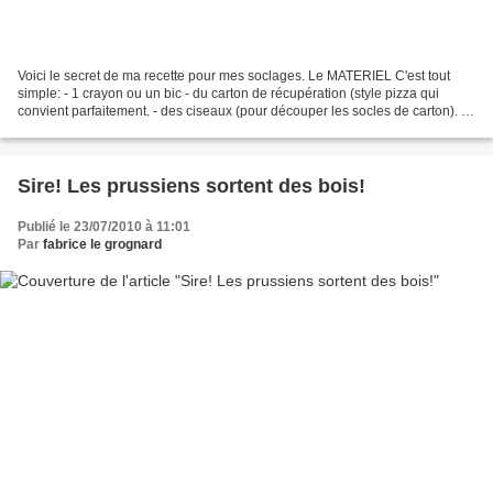
Voici le secret de ma recette pour mes soclages. Le MATERIEL C'est tout
simple: - 1 crayon ou un bic - du carton de récupération (style pizza qui
convient parfaitement. - des ciseaux (pour découper les socles de carton). -
de la colle Pattex - des figurines...
Sire! Les prussiens sortent des bois!
Publié le 23/07/2010 à 11:01
Par
fabrice le grognard