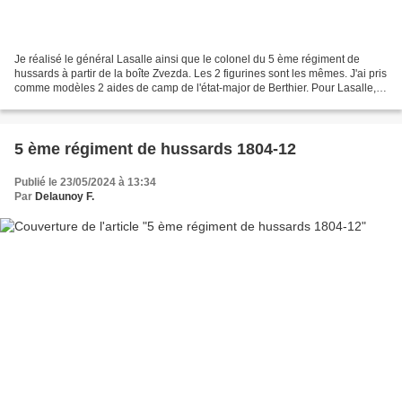
Je réalisé le général Lasalle ainsi que le colonel du 5 ème régiment de
hussards à partir de la boîte Zvezda. Les 2 figurines sont les mêmes. J'ai pris
comme modèles 2 aides de camp de l'état-major de Berthier. Pour Lasalle,
j'ai juste changé de tête...
5 ème régiment de hussards 1804-12
Publié le 23/05/2024 à 13:34
Par
Delaunoy F.