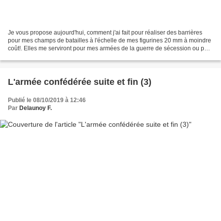
Je vous propose aujourd'hui, comment j'ai fait pour réaliser des barrières
pour mes champs de batailles à l'échelle de mes figurines 20 mm à moindre
coût!. Elles me serviront pour mes armées de la guerre de sécession ou pour
le 1 er empire. Le matériel...
L'armée confédérée suite et fin (3)
Publié le 08/10/2019 à 12:46
Par
Delaunoy F.