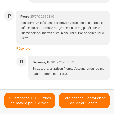
P
Pierre
25/07/2025 21:06
Bonsoir<br /> Très beaux et bravo mais je pense que c'est le
10ème Hussard (Shako rouge et col bleu roi) plutôt que le
18ème colback marron et col blanc.<br /> Bonne soirée<br />
Pierre
Répondre
D
Delaunoy F.
26/07/2025 08:21
Tu as tout à fait raison Pierre, c'est une erreur de ma
part. Un grand merci 👏👏
< Campagne 1815.Ordres
1ēre brigade Hanovrienne
de bataille pour l'Armée
de Major Général
Anglo-alliée commandée
Kielmansegge. >
par le Duc de Wellington.(1)