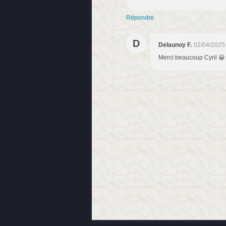
Répondre
D
Delaunoy F.
02/04/2025
Merci beaucoup Cyril 😀