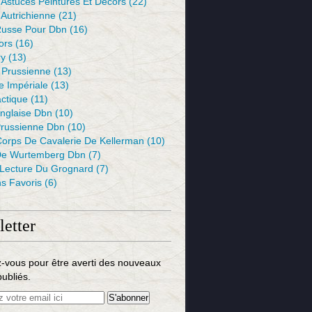
 Astuces Peintures Et Décors
(22)
Autrichienne
(21)
usse Pour Dbn
(16)
ors
(16)
ry
(13)
 Prussienne
(13)
e Impériale
(13)
ctique
(11)
nglaise Dbn
(10)
russienne Dbn
(10)
Corps De Cavalerie De Kellerman
(10)
e Wurtemberg Dbn
(7)
 Lecture Du Grognard
(7)
s Favoris
(6)
etter
-vous pour être averti des nouveaux
publiés.