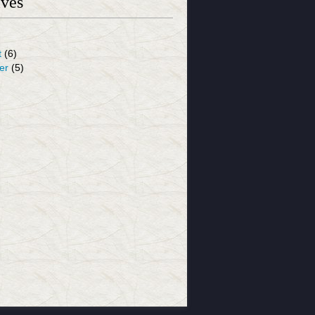
ives
t
(6)
er
(5)