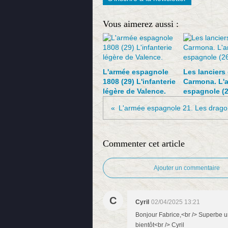
Vous aimerez aussi :
L'armée espagnole
Les lanciers
1808 (29) L'infanterie
Carmona. L'
légère de Valence.
espagnole (2
Commenter cet article
Ajouter un commentaire
C
Cyril
02/04/2025 13:21
Bonjour Fabrice,<br /> Superbe uni
bientôt<br /> Cyril