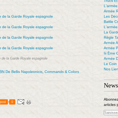
Trucs Et
L'armée 
Armée R
Les Déc
Battle C
L'armée
La Gard
Règle Ta
Armée A
Armée P
Iii Ème 
Armée D
e de la Garde Royale espagnole
Le Coin
Nos Lien
BN De Bellis Napoleonicis
,
Commands & Colors
Newsl
Abonnez
post
0
articles 