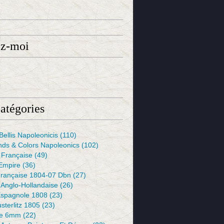
ez-moi
atégories
ellis Napoleonicis
(110)
s & Colors Napoleonics
(102)
 Française
(49)
 Empire
(36)
rançaise 1804-07 Dbn
(27)
 Anglo-Hollandaise
(26)
spagnole 1808
(23)
usterlitz 1805
(23)
de 6mm
(22)