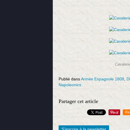
Cavaleri
Publié dans
Armée Espagnole 1808
,
D
Napoleonics
Partager cet article
Re
S'inscrire à la newsletter