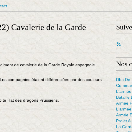
tact
2) Cavalerie de la Garde
Suiv
Nos c
égiment de cavalerie de la Garde Royale espagnole.
 Les compagnies étaient différenciées par des couleurs
Dbn De B
Command
L'armée
Bataille
a boîte Hät des dragons Prussiens.
Armée F
L'armée
Armée E
Projet A
La Gar