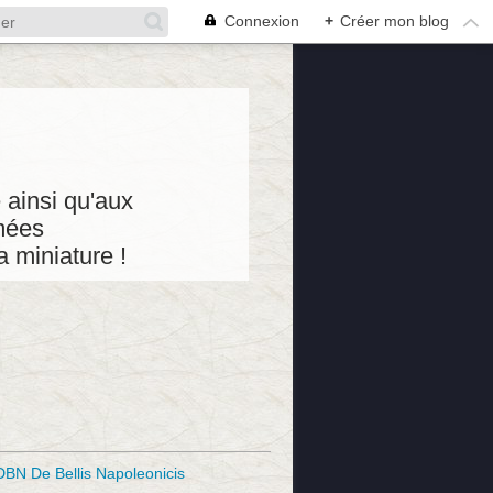
Connexion
+
Créer mon blog
 ainsi qu'aux
mées
 miniature !
DBN De Bellis Napoleonicis