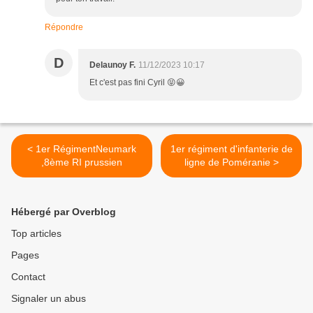
Répondre
D
Delaunoy F.
11/12/2023 10:17
Et c'est pas fini Cyril 😝😀
< 1er RégimentNeumark
1er régiment d'infanterie de
,8ème RI prussien
ligne de Poméranie >
Hébergé par Overblog
Top articles
Pages
Contact
Signaler un abus