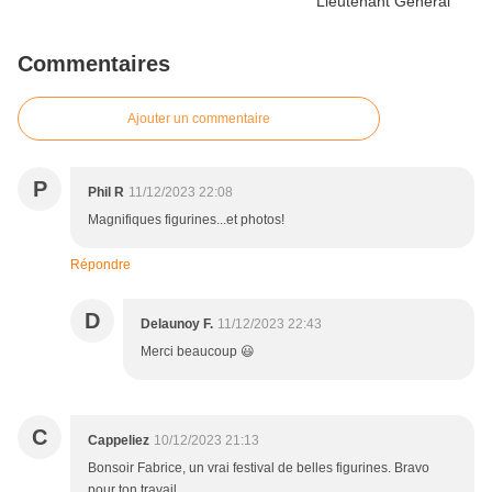
Commentaires
Ajouter un commentaire
P
Phil R
11/12/2023 22:08
Magnifiques figurines...et photos!
Répondre
D
Delaunoy F.
11/12/2023 22:43
Merci beaucoup 😃
C
Cappeliez
10/12/2023 21:13
Bonsoir Fabrice, un vrai festival de belles figurines. Bravo
pour ton travail.